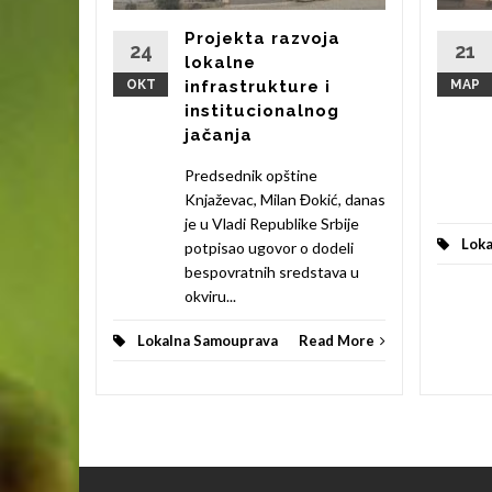
9,00. Na
Projekta razvoja
..
24
21
lokalne
ОКТ
infrastrukture i
МАР
d More
institucionalnog
jačanja
Predsednik opštine
Knjaževac, Milan Đokić, danas
je u Vladi Republike Srbije
Lok
potpisao ugovor o dodeli
bespovratnih sredstava u
okviru...
Lokalna Samouprava
Read More