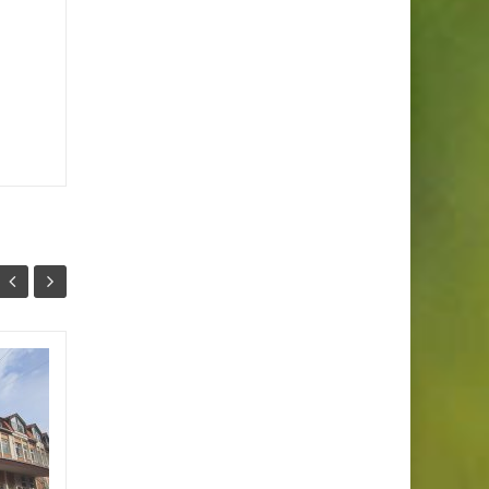
Budućnost Knjaževca
24
21
Opština Knjaževac i
ЈАН
ЈАН
Crkvene opštine, u nedelju,
26. januara sa početkom od
19 časova, u Velikoj sali Doma