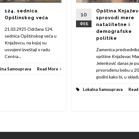
124. sednica
Opština Knjaže
10
Opštinskog veća
sprovodi mere
ФЕБ
natalitetne i
21.03.2925 Održana 124.
demografske
sednica Opštinskog veća u
politike
Knjaževcu, na kojoj su
usvojeni izveštaji o radu
Zamenica predsednik
Centra...
opštine Knjaževac Mar
Jelenković danas je po
alna Samouprava
Read More
prvorođenu bebu u 20
godini kako bi, u skladu
Lokalna Samouprava
Read