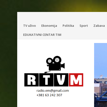
Skip
TV uživo
Ekonomija
Politika
Sport
Zabava
to
EDUKATIVNI CENTAR TIM
content