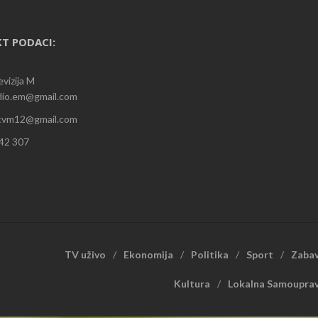
T PODACI:
evizija M
adio.em@gmail.com
 rtvm12@gmail.com
242 307
TV uživo
Ekonomija
Politika
Sport
Zaba
Kultura
Lokalna Samoupra