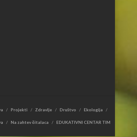
va
Projekti
Zdravlje
Društvo
Ekologija
va
Na zahtev čitalaca
EDUKATIVNI CENTAR TIM