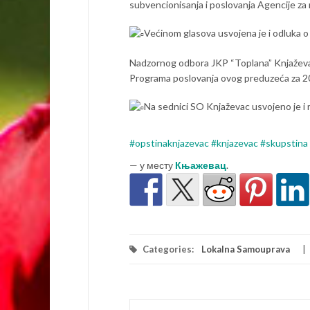
subvencionisanja i poslovanja Agencije za
Većinom glasova usvojena je i odluka o
Nadzornog odbora JKP “Toplana” Knjaževac
Programa poslovanja ovog preduzeća za 2
Na sednici SO Knjaževac usvojeno je i 
#opstinaknjazevac
#knjazevac
#skupstina
— у месту
Књажевац
.
Categories:
Lokalna Samouprava