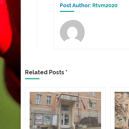
Post Author:
Rtvm2020
Related Posts '
bolje
aspisala
jbolje
čnom