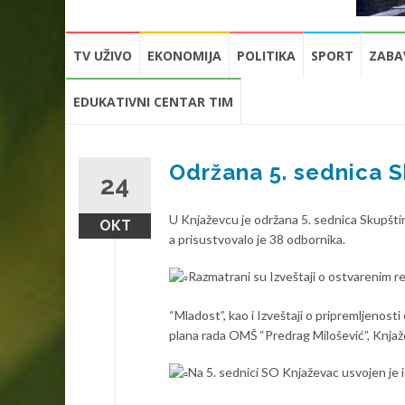
Skip
TV UŽIVO
EKONOMIJA
POLITIKA
SPORT
ZABA
to
content
EDUKATIVNI CENTAR TIM
Održana 5. sednica S
24
U Knjaževcu je održana 5. sednica Skupšt
ОКТ
a prisustvovalo je 38 odbornika.
Razmatrani su Izveštaji o ostvarenim re
“Mladost”, kao i Izveštaji o pripremljenosti
plana rada OMŠ “Predrag Milošević”, Knjaže
Na 5. sednici SO Knjaževac usvojen je 