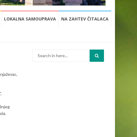
LOKALNA SAMOUPRAVA
NA ZAHTEV ČITALACA
Search
for:
njaževac,
,
išnjeg
ola.