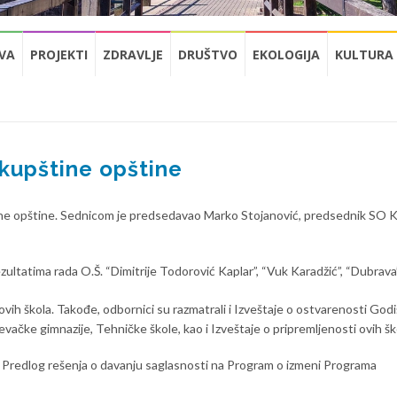
VA
PROJEKTI
ZDRAVLJE
DRUŠTVO
EKOLOGIJA
KULTURA
kupštine opštine
ine opštine. Sednicom je predsedavao Marko Stojanović, predsednik SO K
zultatima rada O.Š. “Dimitrije Todorović Kaplar”, “Vuk Karadžić”, “Dubrava”
 ovih škola. Takođe, odbornici su razmatrali i Izveštaje o ostvarenosti God
vačke gimnazije, Tehničke škole, kao i Izveštaje o pripremljenosti ovih šk
i Predlog rešenja o davanju saglasnosti na Program o izmeni Programa