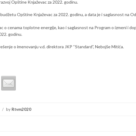
 razvoj Opštine Knjaževac za 2022. godinu.
 budžetu Opštine Knjaževac za 2022. godinu, a data je i saglasnost na O
 o cenama toplotne energije, kao i saglasnost na Program o izmeni i do
022. godinu.
rešenje o imenovanju v.d. direktora JKP “Standard”, Nebojše Mitića.
/
by
Rtvm2020