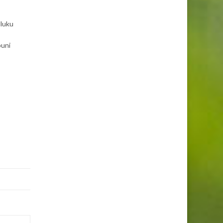
dluku
puni