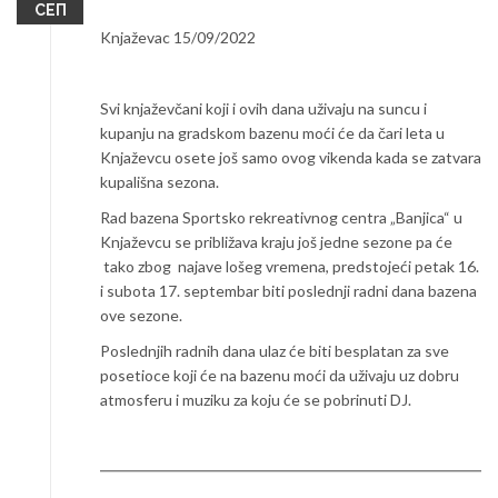
СЕП
Knjaževac 15/09/2022
Svi knjaževčani koji i ovih dana uživaju na suncu i
kupanju na gradskom bazenu moći će da čari leta u
Knjaževcu osete još samo ovog vikenda kada se zatvara
kupališna sezona.
Rad bazena Sportsko rekreativnog centra „Banjica“ u
Knjaževcu se približava kraju još jedne sezone pa će
tako zbog najave lošeg vremena, predstojeći petak 16.
i subota 17. septembar biti poslednji radni dana bazena
ove sezone.
Poslednjih radnih dana ulaz će biti besplatan za sve
posetioce koji će na bazenu moći da uživaju uz dobru
atmosferu i muziku za koju će se pobrinuti DJ.