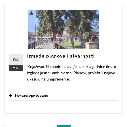
Između planova i stvarnosti
04
Knjaževac Na papiru, razvoj lokalne zajednice često
МАЈ
izgleda jasno i ambiciozno. Planovi, projekti i najave
ukazuju na unapređenje...
Некатегоризовано