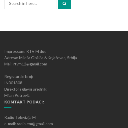
Search
for:
Impressum: RTV M doo
Adresa: Miloša Obilića 6 Knjaževac, Srbija
Mail: rtvm12@gmail.com
Registarski broj:
IN001308
Direktor i glavni urednik:
Milan Petrović
KONTAKT PODACI:
Radio Televizija M
e-mail: radio.em@gmail.com