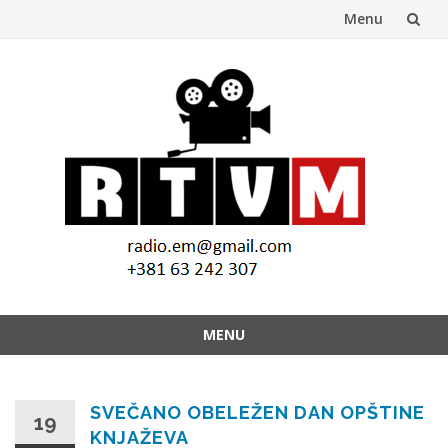
Menu
Skip
to
content
MENU
Skip
to
content
SVEČANO OBELEŽEN DAN OPŠTINE
19
KNJAŽEVA