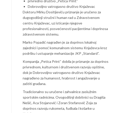
privredno društvo „Petica Print“
Dobrovoljno vatrogasno društvo Knjaževac
Doktoru Mirku Dositijeviću priznanje je uručeno za
dugogodišnji stručni i human rad u Zdravstvenom
centru Knjaževac, uz isticanje njegove
profesionalnosti, posvećenosti pacijentima i doprinosa
zdravstvenom sistemu.
Marko Popadić nagrađen je za doprinos lokalnoj
zajednici i pomoć komunalnom sistemu Knjaževca kroz
podršku i ustupanje mehanizacije JKP „Standard“.
Kompanija „Petica Print“ dobila je priznanje za doprinos
privrednom, kulturnom i društvenom razvoju opštine,
dok je Dobrovoljno vatrogasno društvo Knjaževac
nagrađeno za humanost, hrabrost i angažovanje u
zaštiti građana.
Tradicionalno su uručene i zahvalnice zaslužnim
sportskim radnicima. Ovogodišnji dobitnici su Dragiša
Nešić, Aca Stojanović i Zoran Stefanović Zoja za
doprinos razvoju rukometa, fudbala i košarke u