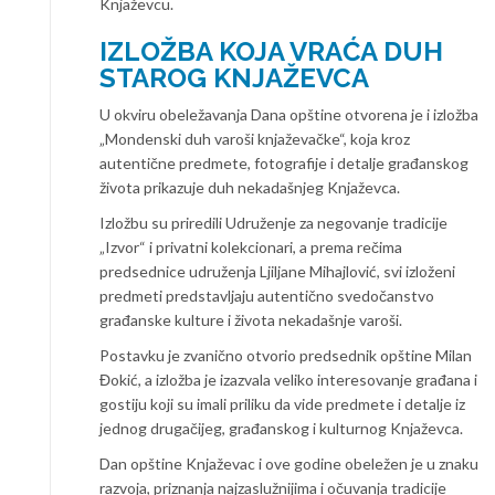
Knjaževcu.
IZLOŽBA KOJA VRAĆA DUH
STAROG KNJAŽEVCA
U okviru obeležavanja Dana opštine otvorena je i izložba
„Mondenski duh varoši knjaževačke“, koja kroz
autentične predmete, fotografije i detalje građanskog
života prikazuje duh nekadašnjeg Knjaževca.
Izložbu su priredili Udruženje za negovanje tradicije
„Izvor“ i privatni kolekcionari, a prema rečima
predsednice udruženja Ljiljane Mihajlović, svi izloženi
predmeti predstavljaju autentično svedočanstvo
građanske kulture i života nekadašnje varoši.
Postavku je zvanično otvorio predsednik opštine Milan
Đokić, a izložba je izazvala veliko interesovanje građana i
gostiju koji su imali priliku da vide predmete i detalje iz
jednog drugačijeg, građanskog i kulturnog Knjaževca.
Dan opštine Knjaževac i ove godine obeležen je u znaku
razvoja, priznanja najzaslužnijima i očuvanja tradicije