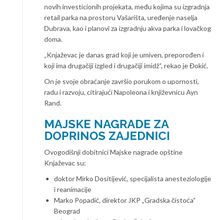
novih investicionih projekata, među kojima su izgradnja
retail parka na prostoru Vašarišta, uređenje naselja
Dubrava, kao i planovi za izgradnju akva parka i lovačkog
doma.
„Knjaževac je danas grad koji je umiven, preporođen i
koji ima drugačiji izgled i drugačiji imidž“, rekao je Đokić.
On je svoje obraćanje završio porukom o upornosti,
radu i razvoju, citirajući Napoleona i književnicu Ayn
Rand.
MAJSKE NAGRADE ZA
DOPRINOS ZAJEDNICI
Ovogodišnji dobitnici Majske nagrade opštine
Knjaževac su:
doktor Mirko Dositijević, specijalista anesteziologije
i reanimacije
Marko Popadić, direktor JKP „Gradska čistoća“
Beograd