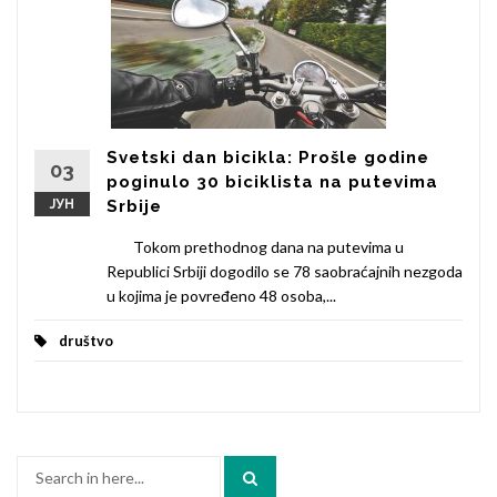
Svetski dan bicikla: Prošle godine
03
poginulo 30 biciklista na putevima
ЈУН
Srbije
Tokom prethodnog dana na putevima u
Republici Srbiji dogodilo se 78 saobraćajnih nezgoda
u kojima je povređeno 48 osoba,...
društvo
Search
for: