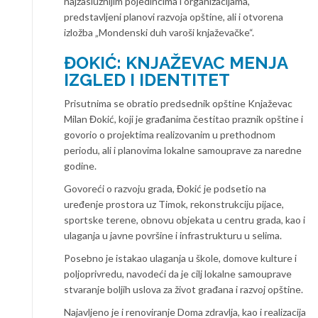
najzaslužnijim pojedincima i organizacijama,
predstavljeni planovi razvoja opštine, ali i otvorena
izložba „Mondenski duh varoši knjaževačke“.
ĐOKIĆ: KNJAŽEVAC MENJA
IZGLED I IDENTITET
Prisutnima se obratio predsednik opštine Knjaževac
Milan Đokić, koji je građanima čestitao praznik opštine i
govorio o projektima realizovanim u prethodnom
periodu, ali i planovima lokalne samouprave za naredne
godine.
Govoreći o razvoju grada, Đokić je podsetio na
uređenje prostora uz Timok, rekonstrukciju pijace,
sportske terene, obnovu objekata u centru grada, kao i
ulaganja u javne površine i infrastrukturu u selima.
Posebno je istakao ulaganja u škole, domove kulture i
poljoprivredu, navodeći da je cilj lokalne samouprave
stvaranje boljih uslova za život građana i razvoj opštine.
Najavljeno je i renoviranje Doma zdravlja, kao i realizacija