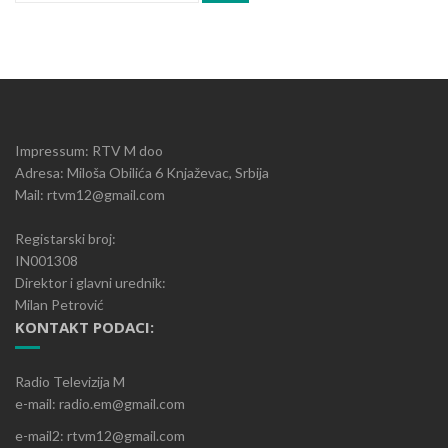
Impressum: RTV M doo
Adresa: Miloša Obilića 6 Knjaževac, Srbija
Mail: rtvm12@gmail.com
Registarski broj:
IN001308
Direktor i glavni urednik:
Milan Petrović
KONTAKT PODACI:
Radio Televizija M
e-mail: radio.em@gmail.com
e-mail2: rtvm12@gmail.com