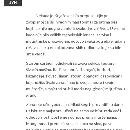
ЈУН
Nekada je
Knjaževac
bio prepoznatljiv po
živopisnoj čaršiji, vrednim majstorima i zanatima bez
kojih se nije mogao zamisliti svakodnevni život. U vreme
kada nije bilo velikih trgovinskih lanaca, servisa i
industrijske proizvodnje, gotovo svaka potreba građana
rešavala se u nekoj od zanatskih radionica koje su bile
srce varoši.
Starom čaršijom odjekivali su zvuci čekića, testera i
šivaćih mašina. Radili su obućari, krojači, berberi,
kazandžije, kovači, limari, stolari, opančari, časovničari i
kujundžije. Svaki zanat imao je svoje mesto i svoje
mušterije, a majstori su bili među najuglednijim ljudima u
gradu.
Zanat se učio godinama. Mladi šegrti provodili su dane
uz iskusne majstore, učeći ne samo veštinu rada već i
odgovornost, poštenje i odnos prema mušterijama.
Mnogi zanati prenosili su se sa oca na sina, pa su
pojedine porodice generacijama bile poznate po svom