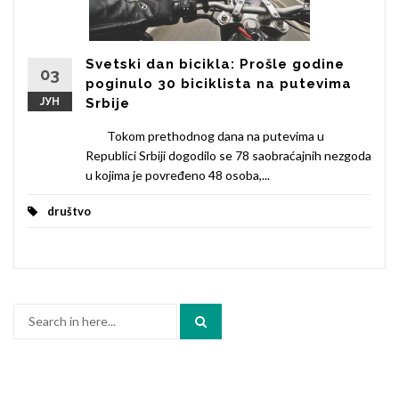
Svetski dan bicikla: Prošle godine
03
poginulo 30 biciklista na putevima
ЈУН
Srbije
Tokom prethodnog dana na putevima u
Republici Srbiji dogodilo se 78 saobraćajnih nezgoda
u kojima je povređeno 48 osoba,...
društvo
Search
for: