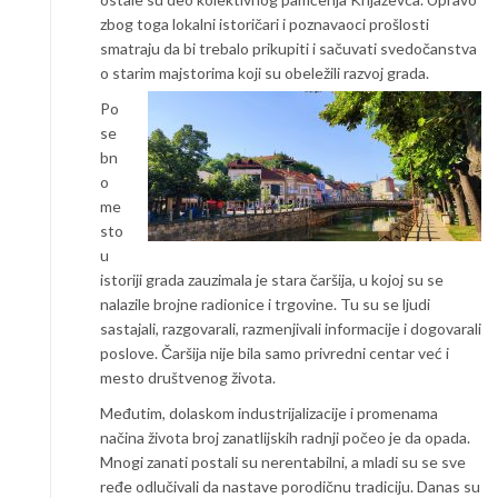
zbog toga lokalni istoričari i poznavaoci prošlosti
smatraju da bi trebalo prikupiti i sačuvati svedočanstva
o starim majstorima koji su obeležili razvoj grada.
Po
se
bn
o
me
sto
u
istoriji grada zauzimala je stara čaršija, u kojoj su se
nalazile brojne radionice i trgovine. Tu su se ljudi
sastajali, razgovarali, razmenjivali informacije i dogovarali
poslove. Čaršija nije bila samo privredni centar već i
mesto društvenog života.
Međutim, dolaskom industrijalizacije i promenama
načina života broj zanatlijskih radnji počeo je da opada.
Mnogi zanati postali su nerentabilni, a mladi su se sve
ređe odlučivali da nastave porodičnu tradiciju. Danas su