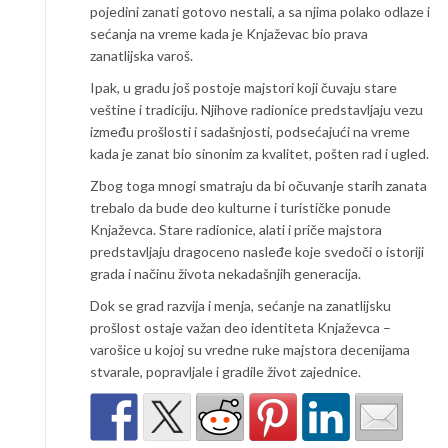
pojedini zanati gotovo nestali, a sa njima polako odlaze i
sećanja na vreme kada je Knjaževac bio prava
zanatlijska varoš.
Ipak, u gradu još postoje majstori koji čuvaju stare
veštine i tradiciju. Njihove radionice predstavljaju vezu
između prošlosti i sadašnjosti, podsećajući na vreme
kada je zanat bio sinonim za kvalitet, pošten rad i ugled.
Zbog toga mnogi smatraju da bi očuvanje starih zanata
trebalo da bude deo kulturne i turističke ponude
Knjaževca. Stare radionice, alati i priče majstora
predstavljaju dragoceno nasleđe koje svedoči o istoriji
grada i načinu života nekadašnjih generacija.
Dok se grad razvija i menja, sećanje na zanatlijsku
prošlost ostaje važan deo identiteta Knjaževca –
varošice u kojoj su vredne ruke majstora decenijama
stvarale, popravljale i gradile život zajednice.