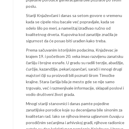
poslu.
Stariji Knjaževčani i danas sa setom govore o vremenu
kada se cipele nisu bacale već popravljale, kada se
odelo šilo po meri, a nameštaj izrađivao ručno od
kvalitetnog drveta. Kupovina kod zanatlije značila je
sigurnost da će posao biti urađen kako treba.
Prema sačuvanim istorijskim podacima, Knjaževac je
krajem 19. i početkom 20. veka imao razvijenu zanatsku
čaršiju i brojne esnafe. U gradu su radili terzije, abadžije,
ćurčije, kazandžije, pekari,opančari, sarači i mnogi drugi
majstori čiji su proizvodi bili poznati širom Timočke
krajine. Stara čaršija bila je mesto gde se nije samo
trgovalo, već i razmenjivale informacije, sklapali poslovi i
vodio društveni život grada.
Mnogi stariji stanovnici i danas pamte pojedine
zanatlijske porodice koje su decenijama bile sinonim za
kvalitetan rad. Iako se njihova imena uglavnom čuvaju u
porodičnim sećanjima i arhivskoj građi, njihove radionice
ostale su deo kolektivnog pamćenja Knjaževca. Upravo