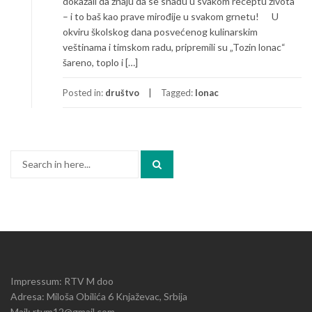
dokazali da znaju da se snađu u svakom receptu života
– i to baš kao prave mirođije u svakom grnetu! U
okviru školskog dana posvećenog kulinarskim
veštinama i timskom radu, pripremili su „Tozin lonac“
šareno, toplo i […]
Posted in:
društvo
Tagged:
lonac
Search
for:
Impressum: RTV M doo
Adresa: Miloša Obilića 6 Knjaževac, Srbija
Mail: rtvm12@gmail.com