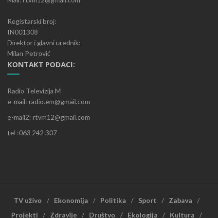
Registarski broj:
IN001308
Direktor i glavni urednik:
Milan Petrović
KONTAKT PODACI:
Radio Televizija M
e-mail: radio.em@gmail.com
e-mail2: rtvm12@gmail.com
tel :063 242 307
TV uživo
Ekonomija
Politika
Sport
Zabava
Projekti
Zdravlje
Društvo
Ekologija
Kultura