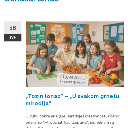
16
ЈУН
„Tozin lonac“ – „U svakom grnetu
mirođija“
U duhu dobre energije, saradnje i kreativnosti, učenici
odeljenja 4/4, poznati kao „Leptirići“, još jednom su